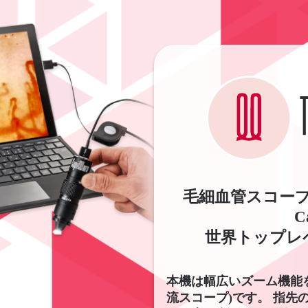
毛細血管スコープ(
C
世界トップレ
本機は幅広いズーム機能
流スコープ)です。 指先