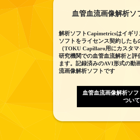
血管血流画像解析ソフト C
解析ソフトCapimetricsは
ソフトをライセンス契約したも
（TOKU Capillaro用にカスタ
研究機関での血管血流解析と評
ます。記録済みのAVI形式の動
流画像解析ソフトです
血管血流画像解析ソフト Ca
ついて