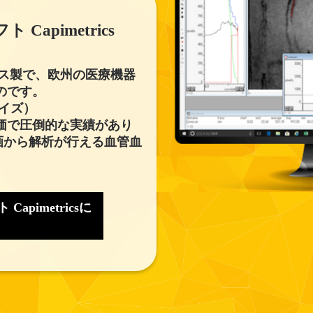
apimetrics
イギリス製で、欧州の医療機器
のです。
マイズ）
価で圧倒的な実績があり
画から解析が行える血管血
pimetricsに