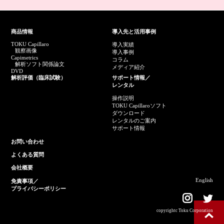
商品情報
導入先と活用事例
TOKU Capillaro
導入実績
観察画像
導入事例
Capimetrics
コラム
解析ソフト関係論文
メディア紹介
DVD
解析評価（臨床試験）
サポート情報／
レンタル
操作説明
TOKU Capillaroソフト
ダウンロード
レンタルのご案内
サポート情報
お問い合わせ
よくある質問
会社概要
English
免責事項／
プライバシーポリシー
copyrightc Toku Corporation