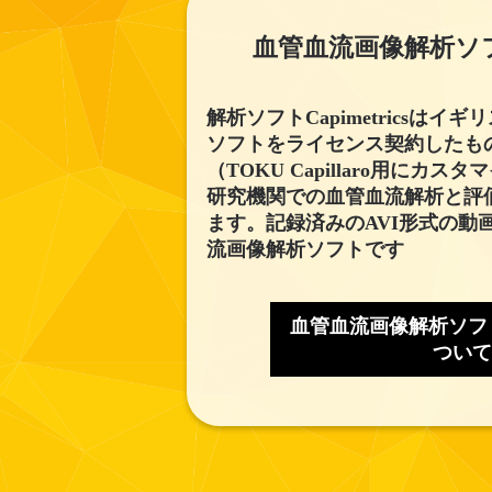
血管血流画像解析ソフト C
解析ソフトCapimetricsは
ソフトをライセンス契約したも
（TOKU Capillaro用にカスタ
研究機関での血管血流解析と評
ます。記録済みのAVI形式の動
流画像解析ソフトです
血管血流画像解析ソフト Ca
ついて