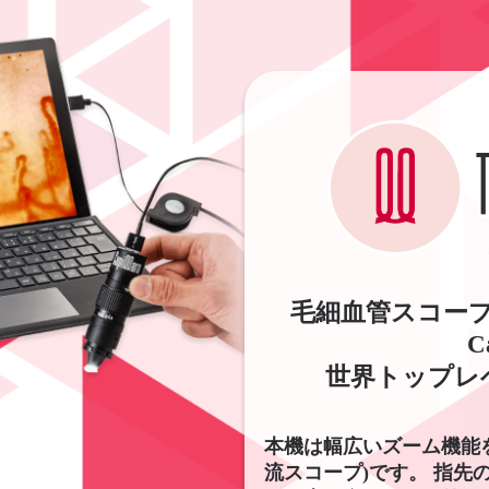
毛細血管スコープ(
C
世界トップレ
本機は幅広いズーム機能
流スコープ)です。 指先