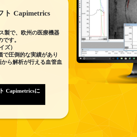
apimetrics
イギリス製で、欧州の医療機器
のです。
マイズ）
価で圧倒的な実績があり
画から解析が行える血管血
pimetricsに