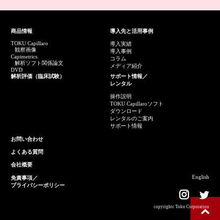
商品情報
導入先と活用事例
TOKU Capillaro
導入実績
観察画像
導入事例
Capimetrics
コラム
解析ソフト関係論文
メディア紹介
DVD
解析評価（臨床試験）
サポート情報／
レンタル
操作説明
TOKU Capillaroソフト
ダウンロード
レンタルのご案内
サポート情報
お問い合わせ
よくある質問
会社概要
English
免責事項／
プライバシーポリシー
copyrightc Toku Corporation