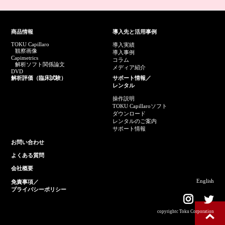
商品情報
導入先と活用事例
TOKU Capillaro
導入実績
観察画像
導入事例
Capimetrics
コラム
解析ソフト関係論文
メディア紹介
DVD
解析評価（臨床試験）
サポート情報／
レンタル
操作説明
TOKU Capillaroソフト
ダウンロード
レンタルのご案内
サポート情報
お問い合わせ
よくある質問
会社概要
English
免責事項／
プライバシーポリシー
copyrightc Toku Corporation