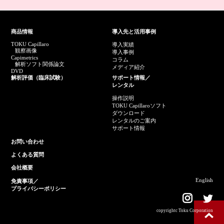
商品情報
導入先と活用事例
TOKU Capillaro
導入実績
観察画像
導入事例
Capimetrics
コラム
解析ソフト関係論文
メディア紹介
DVD
解析評価（臨床試験）
サポート情報／
レンタル
操作説明
TOKU Capillaroソフト
ダウンロード
レンタルのご案内
サポート情報
お問い合わせ
よくある質問
会社概要
English
免責事項／
プライバシーポリシー
copyrightc Toku Corporation