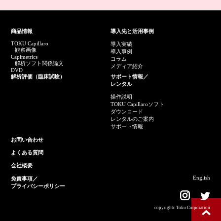
商品情報
導入先と活用事例
TOKU Capillaro
導入実績
観察画像
導入事例
Capimetrics
コラム
解析ソフト関係論文
メディア紹介
DVD
解析評価（臨床試験）
サポート情報／
レンタル
操作説明
TOKU Capillaroソフト
ダウンロード
レンタルのご案内
サポート情報
お問い合わせ
よくある質問
会社概要
English
免責事項／
プライバシーポリシー
copyrightc Toku Corporation